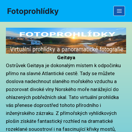
Fotoprohlídky
Geitøya
Ostrůvek Geitøya je dokonalým místem k odpočinku
přímo na slavné Atlantické cestě. Tady se můžete
doslova nadechnout slaného mořského vzduchu a
pozorovat divoké vlny Norského moře narážející do
ohlazených pobřežních skal. Tato virtuální prohlídka
vás přenese doprostřed tohoto přírodního i
inženýrského zázraku. Z přímořských vyhlídkových
plošin získáte fantastický rozhled na dramatické
rozeklané souostroví i na fascinující křivky mostů,